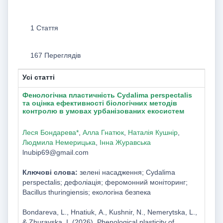
1 Стаття
167 Переглядів
Усі статті
Фенологічна пластичність Cydalima perspectalis
та оцінка ефективності біологічних методів
контролю в умовах урбанізованих екосистем
Леся Бондарева*
,
Алла Гнатюк
,
Наталія Кушнір
,
Людмила Немерицька
,
Інна Журавська
lnubip69@gmail.com
Ключові слова:
зелені насадження; Cydalima
perspectalis; дефоліація; феромонний моніторинг;
Bacillus thuringiensis; екологіна безпека
Bondareva, L., Hnatiuk, А., Kushnir, N., Nemerytska, L.,
& Zhuravska, I. (2026). Phenological plasticity of