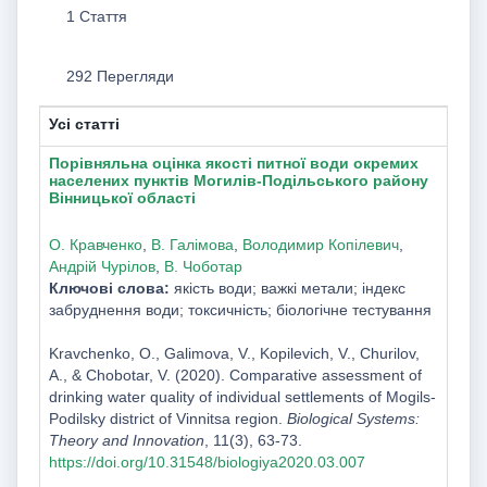
1 Стаття
292 Перегляди
Усі статті
Порівняльна оцінка якості питної води окремих
населених пунктів Могилів-Подільського району
Вінницької області
О. Кравченко
,
В. Галімова
,
Володимир Копілевич
,
Андрій Чурілов
,
В. Чоботар
Ключові слова:
якість води; важкі метали; індекс
забруднення води; токсичність; біологічне тестування
Kravchenko, O., Galimova, V., Kopilevich, V., Churilov,
A., & Chobotar, V. (2020). Comparative assessment of
drinking water quality of individual settlements of Mogils-
Podilsky district of Vinnitsa region.
Biological Systems:
Theory and Innovation
, 11(3), 63-73.
https://doi.org/10.31548/biologiya2020.03.007