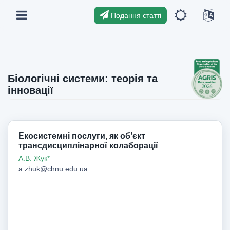
Подання статті
Біологічні системи: теорія та
інновації
Екосистемні послуги, як об’єкт
трансдисциплінарної колаборації
А.В. Жук*
a.zhuk@chnu.edu.ua