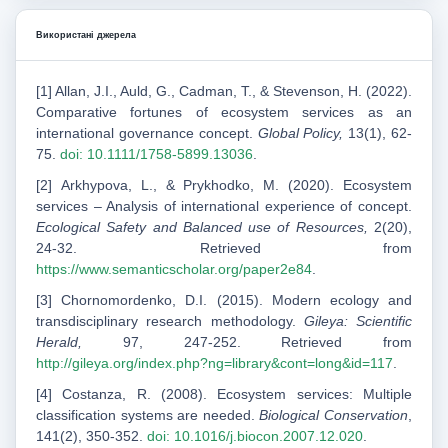
Використані джерела
[1] Allan, J.I., Auld, G., Cadman, T., & Stevenson, H. (2022).
Comparative fortunes of ecosystem services as an
international governance concept.
Global Policy,
13(1), 62-
75.
doi: 10.1111/1758-5899.13036
.
[2] Arkhypova, L., & Prykhodko, M. (2020). Ecosystem
services – Analysis of international experience of concept.
Ecological Safety and Balanced use of Resources,
2(20),
24-32. Retrieved from
https://www.semanticscholar.org/paper2e84
.
[3] Chornomordenko, D.І. (2015). Modern ecology and
transdisciplinary research methodology.
Gileya: Scientific
Herald,
97, 247-252. Retrieved from
http://gileya.org/index.php?ng=library&cont=long&id=117
.
[4] Costanza, R. (2008). Ecosystem services: Multiple
classification systems are needed.
Biological Conservation
,
141(2), 350-352.
doi: 10.1016/j.biocon.2007.12.020
.