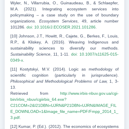
Wyler, N., Villarrubia, O., Guinaudeau, B., & Schlaepfer,
M.A. (2021). Integrating ecosystem services into
policymaking – a case study on the use of boundary
organizations.
Ecosystem Services
, 49, article number
101286.
doi: 10.1016/J.ECOSER.2021.101286
.
[10] Johnson, J.T., Howitt, R., Cajete, G., Berkes, F., Louis,
R.P., & Kliskey, A. (2016). Weaving Indigenous and
sustainability sciences to diversify our methods.
Sustainability Science
, 11, 1-11.
doi: 10.1007/s11625-015-
0349-x
.
[11] Kostytskyi, M.V. (2014). Logic as methodology of
scientific cognition (particularly in jurisprudence).
Philosophical and Methodological Problems of Law,
1, 3-
13.
Retrieved from
http://www.irbis-nbuv.gov.ua/cgi-
bin/irbis_nbuv/cgiirbis_64.exe?
C21COM=2&I21DBN=UJRN&P21DBN=UJRN&IMAGE_FIL
E_DOWNLOAD=1&Image_file_name=PDF/Fmpp_2014_1_
3.pdf
.
[12] Kumar, P. (Ed.). (2012). The economics of ecosystems