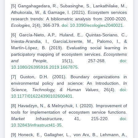
[5] Gangahagedara, R., Subasinghe, S., Lankathilake, M.,
Athukorala, W., & Gamage, I. (2021). Ecosystem services
research trends: A bibliometric analysis from 2000-2020.
Ecologies,
2(4), 366-379.
doi: 10.3390/ecologies2040021
.
[6] García-Nieto, A.P., Huland, E., Quintas-Soriano, C.,
Iniesta-Arandia, I., GarcíaLlorente, M., Palomo, I., &
Martín-López, B. (2019). Evaluating social learning in
participatory mapping of ecosystem services.
Ecosystems
and People,
15(1), 257-268.
doi:
10.1080/26395916.2019.1667875
.
[7] Guston, D.H. (2001). Boundary organizations in
environmental policy and science: An Introduction.
In
Science, Technology, & Human Values
, 26(4).
doi:
10.1177/016224390102600401
.
[8] Havadzyn, N., & Melnychuk, І. (2020). Improvement of
tools for implementation of ecosystem service functions.
Market Infrastructure,
41, 215-220.
doi:
10.32843/infrastruct41-35
.
[9] Honeck, E., Gallagher, L., von Arx, B., Lehmann, A.,