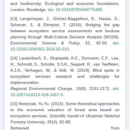
and biodiversity: Ecological and economic foundations.
London: Routledge.
doi: 10.4324/9781849775489
.
[13] Langemeyer, J., Gómez-Baggethun, E., Haase, D.,
Scheuer, S., & Elmqvist, T. (2016). Bridging the gap
between ecosystem service assessments and landuse
planning through Multi-Criteria Decision Analysis (MCDA).
Environmental Science & Policy,
62, 45-56.
doi:
10.1016/J.ENVSCI.2016.02.013
.
[14] Lautenbach, S., Mupepele, A.C., Dormann, C.F., Lee,
H., Schmidt, S., Scholte, S.S.K., Seppelt, R., van Teeffelen,
A.J.A., Verhagen, W., & Volk, M. (2019). Blind spots in
ecosystem services research and challenges for
implementation.
Regional Environmental Change
, 19(8), 2151-2172.
doi:
10.1007/s10113-018-1457-9
.
[15] Nestoriak, Yu.Yu. (2015). Some theoretical approaches
to the economic valuation of forest area based on
ecosystem services.
Scientific
herald
of Ukrainian National
Forestry University
, 25(4), 82-88.
Retrievwd from