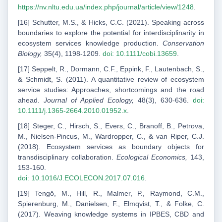
https://nv.nltu.edu.ua/index.php/journal/article/view/1248
.
[16] Schutter, M.S., & Hicks, C.C. (2021). Speaking across
boundaries to explore the potential for interdisciplinarity in
ecosystem services knowledge production.
Conservation
Biology,
35(4), 1198-1209.
doi: 10.1111/cobi.13659
.
[17] Seppelt, R., Dormann, C.F., Eppink, F., Lautenbach, S.,
& Schmidt, S. (2011). A quantitative review of ecosystem
service studies: Approaches, shortcomings and the road
ahead.
Journal of Applied Ecology,
48(3), 630-636.
doi:
10.1111/j.1365-2664.2010.01952.x
.
[18] Steger, C., Hirsch, S., Evers, C., Branoff, B., Petrova,
M., Nielsen-Pincus, M., Wardropper, C., & van Riper, C.J.
(2018). Ecosystem services as boundary objects for
transdisciplinary collaboration.
Ecological Economics,
143,
153-160.
doi: 10.1016/J.ECOLECON.2017.07.016
.
[19] Tengö, M., Hill, R., Malmer, P., Raymond, C.M.,
Spierenburg, M., Danielsen, F., Elmqvist, T., & Folke, C.
(2017). Weaving knowledge systems in IPBES, CBD and