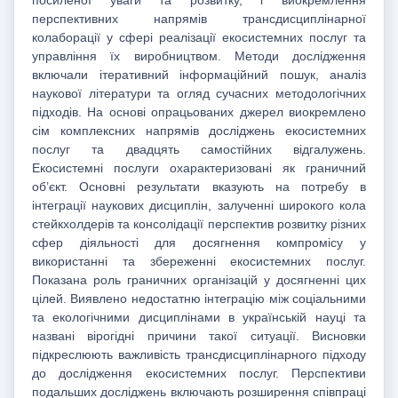
перспективних напрямів трансдисциплінарної
колаборації у сфері реалізації екосистемних послуг та
управління їх виробництвом. Методи дослідження
включали ітеративний інформаційний пошук, аналіз
наукової літератури та огляд сучасних методологічних
підходів. На основі опрацьованих джерел виокремлено
сім комплексних напрямів досліджень екосистемних
послуг та двадцять самостійних відгалужень.
Екосистемні послуги охарактеризовані як граничний
об’єкт. Основні результати вказують на потребу в
інтеграції наукових дисциплін, залученні широкого кола
стейкхолдерів та консолідації перспектив розвитку різних
сфер діяльності для досягнення компромісу у
використанні та збереженні екосистемних послуг.
Показана роль граничних організацій у досягненні цих
цілей. Виявлено недостатню інтеграцію між соціальними
та екологічними дисциплінами в українській науці та
названі вірогідні причини такої ситуації. Висновки
підкреслюють важливість трансдисциплінарного підходу
до дослідження екосистемних послуг. Перспективи
подальших досліджень включають розширення співпраці